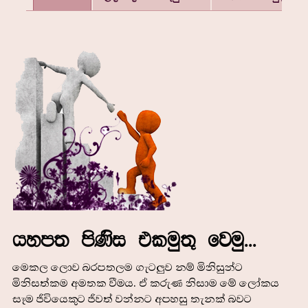
යහපත පිණිස එකමුතු වෙමු...
මෙකල ලොව බරපතලම ගැටලුව නම් මිනිසුන්ට
මිනිසත්කම අමතක වීමය. ඒ කරුණ නිසාම මේ ලෝකය
සෑම ජීවියෙකුට ජීවත් වන්නට අපහසු තැනක් බවට