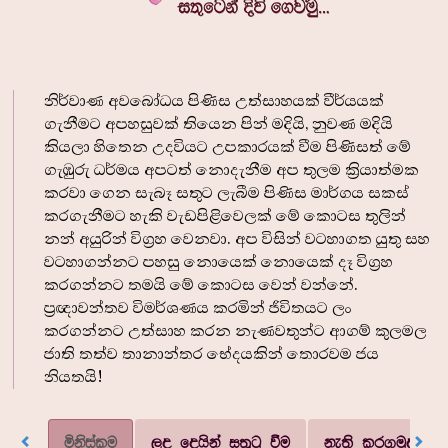
නිර්වාණ අවබෝධය පිණිස උත්සාහයක් වීර්යයක්
ගැනීමට අපහසුවක් තියෙන පින් මදියි, නුවණ මදියි
කියලා හිතෙන උදවියට උපකාරයක් වීම පිණිසත් මේ
ගැඹුරු ධර්මය අපටත් නොදැනීම අප තුලම ක්‍රියාත්මක
කරවා ගෙන සැබෑ සතුට ලැබීම පිණිස මාර්ගය සකස්
කරගැනීමට හැකි වැඩපිළිවෙලක් මේ කොටස තුලින්
නන් අයුරින් විග්‍රහ වෙනවා. අප විසින් වටහාගත යුතු සහ
වටහාගන්නට පහසු නොයෙක් නොයෙක් දෑ විග්‍රහ
කරගන්නට තමයි මේ කොටස වෙන් වන්නේ.
ප්‍රඥාවන්තව විමර්ශණය කරමින් ජීවිතයට ලං
කරගන්නට උත්සාහ කරන නැණවතුන්ට ආගම් කුලමල
ජාති තත්ව තානාන්තර භේදයකින් තොරවම ජය
නියතයි!
මිනිස්කම
ලද දෙයින් සතුටු වීම
නැති කරගමුද?