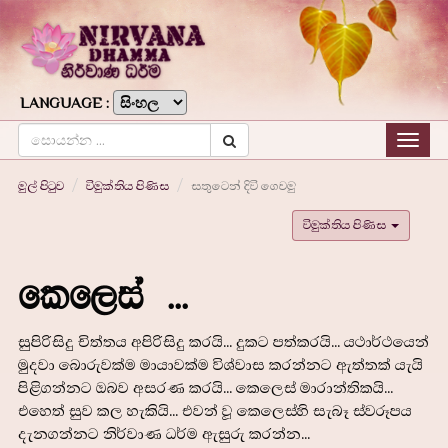
LANGUAGE :
Togg
navig
මුල් පිටුව
විමුක්තිය පිණිස
සතුටෙන් දිවි ගෙවමු
විමුක්තිය පිණිස
කෙලෙස් ...
සුපිරිසිදු චිත්තය අපිරිසිදු කරයි... දුකට පත්කරයි... යථාර්ථයෙන්
මුදවා බොරුවක්ම මායාවක්ම විශ්වාස කරන්නට ඇත්තක් යැයි
පිළිගන්නට ඔබව අසරණ කරයි... කෙලෙස් මාරාන්තිකයි...
එහෙත් සුව කල හැකියි... එවන් වූ කෙලෙස්හි සැබෑ ස්වරූපය
දැනගන්නට නිර්වාණ ධර්ම ඇසුරු කරන්න...