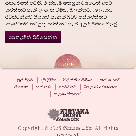
පත්වෙමින් පවතී. ඒ නිසාම මිනිසුන් වශයෙන් අපට
කරන්නට හැකි දෑ ගැන විමසා බලන්නට... ලෝකය
ජීවත්වන්නට හිතකර තැනක් බවට පත්කරන්නට
නැණවත්ව කටයුතු කරන්නට හැකි අයුරු විමසා බලමු.
මෙතැනින් පිවිසෙන්න
GO UP
මුල් පිටුව
දම් ලිපිය
විමුක්තිය පිණිස
කරුණාවේ
පියාපත
සක් හඬ
පෙට්ටගම
බ්ලොග් අවකාශය
කළණ මිතුරෝ
Copyright © 2026 නිර්වාණ ධර්ම. All rights
reserved.